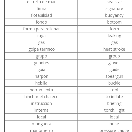
estrella de mar
sea star
firma
signature
flotabilidad
buoyancy
fondo
bottom
forma para rellenar
form
fuga
leaking
gas
gas
golpe térmico
heat stroke
grupo
group
guantes
gloves
guía
guide
harpón
speargun
hebilla
buckle
herramienta
tool
hinchar el chaleco
to inflate
instrucción
briefing
linterna
torch, light
local
local
manguera
hose
manómetro
pressure gauge