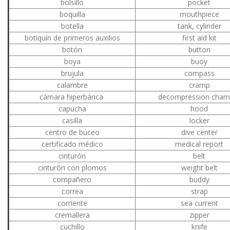
bolsillo
pocket
boquilla
mouthpiece
botella
tank, cylinder
botiquín de primeros auxilios
first aid kit
botón
button
boya
buoy
brujula
compass
calambre
cramp
cámara hiperbárica
decompression cham
capucha
hood
casilla
locker
centro de buceo
dive center
certificado médico
medical report
cinturón
belt
cinturón con plomos
weight belt
compañero
buddy
correa
strap
corriente
sea current
cremallera
zipper
cuchillo
knife