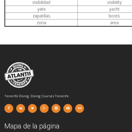
visibilidad
visibility
yate
yacht
zapatillas
boots
zona
area
Tenerife Diving. Diving Courses Tenerife.
Mapa de la página