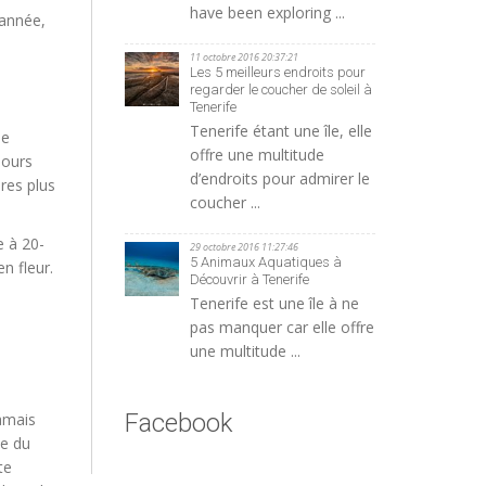
have been exploring ...
’année,
u
11 octobre 2016 20:37:21
Les 5 meilleurs endroits pour
regarder le coucher de soleil à
Tenerife
Tenerife étant une île, elle
ne
offre une multitude
jours
d’endroits pour admirer le
ures plus
coucher ...
e à 20-
29 octobre 2016 11:27:46
5 Animaux Aquatiques à
n fleur.
Découvrir à Tenerife
Tenerife est une île à ne
pas manquer car elle offre
une multitude ...
Facebook
jamais
ie du
te