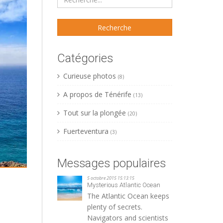
Catégories
Curieuse photos
(8)
A propos de Ténérife
(13)
Tout sur la plongée
(20)
Fuerteventura
(3)
Messages populaires
5 octobre 2015 15:13:15
Mysterious Atlantic Ocean
The Atlantic Ocean keeps
plenty of secrets.
Navigators and scientists