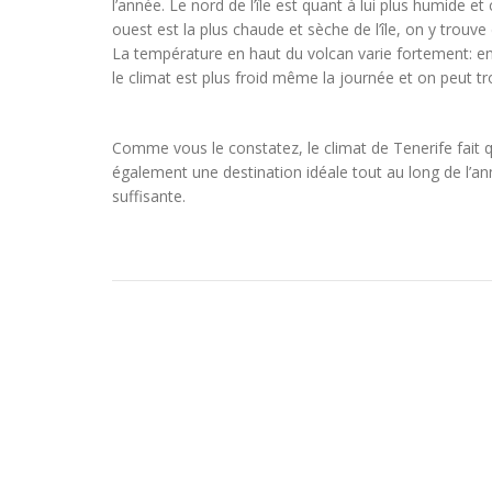
l’année. Le nord de l’île est quant à lui plus humide e
ouest est la plus chaude et sèche de l’île, on y trouv
La température en haut du volcan varie fortement: en été,
le climat est plus froid même la journée et on peut 
Comme vous le constatez, le climat de Tenerife fait qu’
également une destination idéale tout au long de l’
suffisante.