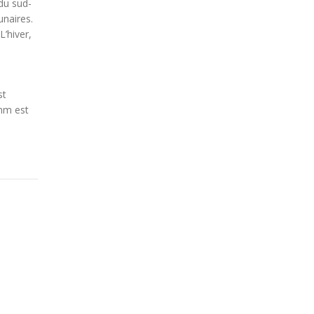
 du sud-
unaires.
L’hiver,
st
 mm est