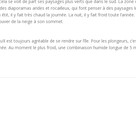
t cela se voit de part ses paysages plus verts que dans le sud. La zone
e des diaporamas arides et rocailleux, qui font penser à des paysages l
 il y fait très chaud la journée. La nuit, il y fait froid toute l’année. 
trouver de la neige à son sommet.
il est toujours agréable de se rendre sur l’île. Pour les plongeurs, c’e
année. Au moment le plus froid, une combinaison humide longue de 5