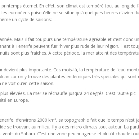
u printemps éternel. En effet, son climat est tempéré tout au long de l
r les européens puisqu’elle ne se situe qu’à quelques heures d’avion d
 même un cycle de saisons:
année. Mais il fait toujours une température agréable et c’est donc u
nant à Tenerife peuvent fuir l’hiver plus rude de leur région. Il est tou
nuits sont plus fraîches. A cette période, la mer atteint des températ
eur devient plus importante. Ces mois-là, la température de l’eau mont
 volcan car on y trouve des plantes endémiques très spéciales qui sont e
ne voit qu’en cette saison.
plus élevées. La mer se réchauffe jusqu’à 24 degrés. C’est l’autre pic
d’été en Europe.
Tenerife, d’environs 2000 km², sa topographie fait que le temps n’est 
Teide se trouvant au milieu, il y a des micro climats tout autour. La part
r les vents du Sahara. C’est une zone peu nuageuse et plutôt chaude tou